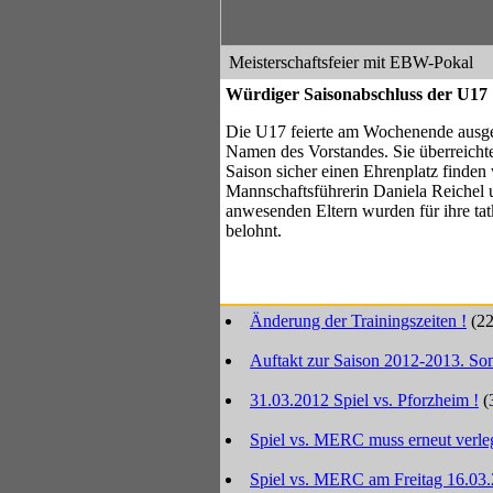
Meisterschaftsfeier mit EBW-Pokal
Würdiger Saisonabschluss der U17
Die U17 feierte am Wochenende ausgel
Namen des Vorstandes. Sie überreichte
Saison sicher einen Ehrenplatz finden
Mannschaftsführerin Daniela Reichel u
anwesenden Eltern wurden für ihre tat
belohnt.
Änderung der Trainingszeiten !
(2
Auftakt zur Saison 2012-2013. Som
31.03.2012 Spiel vs. Pforzheim !
(
Spiel vs. MERC muss erneut verle
Spiel vs. MERC am Freitag 16.03.