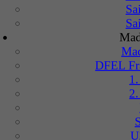
Sa
Sa
Mad
Mad
DFEL Fra
1
2
U